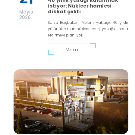
40 yıllık yasağı kaldırmak
istiyor: Nükleer hamlesi
dikkat çekti
Mayıs
2026
İtalya Başbakanı Meloni, yaklaşık 40 yıldır
yürürlükte olan nükleer enerji yasağını sona
erdirmeyi planlıyor.
More