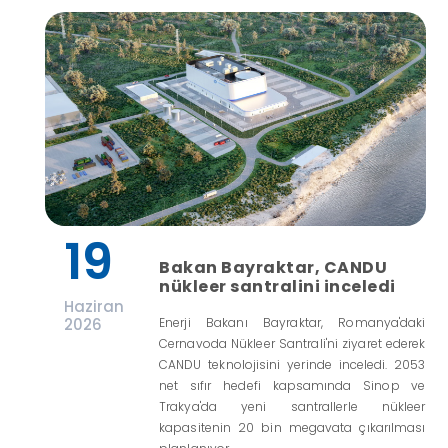
19
Bakan Bayraktar, CANDU
nükleer santralini inceledi
Haziran
2026
Enerji Bakanı Bayraktar, Romanya'daki
Cernavoda Nükleer Santrali'ni ziyaret ederek
CANDU teknolojisini yerinde inceledi. 2053
net sıfır hedefi kapsamında Sinop ve
Trakya'da yeni santrallerle nükleer
kapasitenin 20 bin megavata çıkarılması