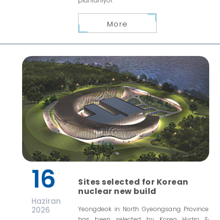
planlanıyor.
More
16
Sites selected for Korean
nuclear new build
Haziran
2026
Yeongdeok in North Gyeongsang Province
has been selected by Korea Hydro &