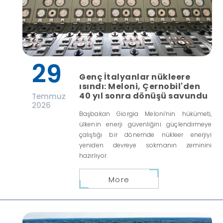
29
Genç İtalyanlar nükleere
ısındı: Meloni, Çernobil'den
40 yıl sonra dönüşü savundu
Temmuz
2026
Başbakan Giorgia Meloni’nin hükümeti,
ülkenin enerji güvenliğini güçlendirmeye
çalıştığı bir dönemde nükleer enerjiyi
yeniden devreye sokmanın zeminini
hazırlıyor.
More