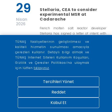
29
Stellaria, CEA to consider
experimental MSR at
Cadarache
Nisan
2026
French molten salt reactor developer
Stellaria has signed a letter of intent with
the Alternative Energies & Atomic Energy
TÜNAŞ faaliyetlerinin geliştirilmesi ve
Commission for a feasibility study for
kaliteli hizmetin sunulması amacıyla
constructing its Alvin experimental reactor
çerezleri kullanır. Detaylı bilgi almak ve
at its Cadarache site in southern France.
TÜNAŞ İnternet Siteleri Kullanım Koşulları,
Gizlilik ve Çerezler Politikası’na ulaşmak
More
için lütfen
tıklayınız
.
Tercihleri Yönet
Reddet
Kabul Et