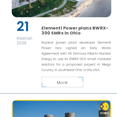
21
Elementl Power plans BWRX-
300 SMRs in Ohio
Haziran
2026
Nuclear power plant developer Elementl
Power has signed an Early Works
Agreement with GE Vernova Hitachi Nuclear
Energy to use its BWRX-300 small modular
reactors for a proposed project in Meigs
County, in southeast Ohio in the USA.
More