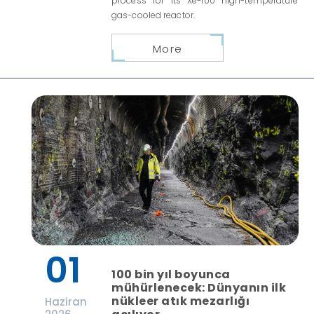
process for its Xe-100 high-temperature
gas-cooled reactor.
More
01
100 bin yıl boyunca
mühürlenecek: Dünyanın ilk
nükleer atık mezarlığı
Haziran