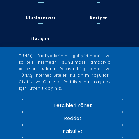
Uluslararası
Kariyer
İletişim
TÜNAŞ faaliyetlerinin geliştirilmesi ve
kaliteli hizmetin sunulması amacıyla
TÜRKİYE NÜKLEER ENERJİ A.Ş.
çerezleri kullanır. Detaylı bilgi almak ve
E-mail:
tunas.iletisim@enerji.gov.tr
TÜNAŞ İnternet Siteleri Kullanım Koşulları,
Tel:
+90 312 285 00 21
Gizlilik ve Çerezler Politikası’na ulaşmak
İşçi Blokları Mah. Mevlana Blv. No: 162, 06510 Çankaya/Ankara
için lütfen
tıklayınız
.
Tercihleri Yönet
Reddet
Kabul Et