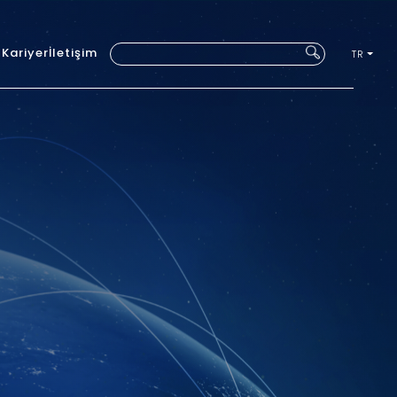
ı
Kariyer
İletişim
TR