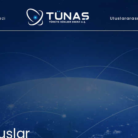
ezi
Uluslararas
uşlar