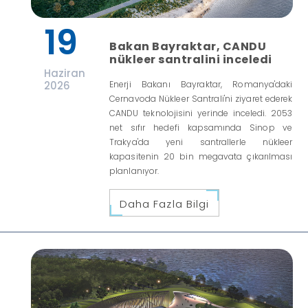
19
Bakan Bayraktar, CANDU
nükleer santralini inceledi
Haziran
2026
Enerji Bakanı Bayraktar, Romanya'daki
Cernavoda Nükleer Santrali'ni ziyaret ederek
CANDU teknolojisini yerinde inceledi. 2053
net sıfır hedefi kapsamında Sinop ve
Trakya'da yeni santrallerle nükleer
kapasitenin 20 bin megavata çıkarılması
planlanıyor.
Daha Fazla Bilgi