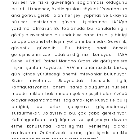
nükleer ve fiziki güvenliğin sağlanması olduğunu
belirtti. Likhachev, özetle şunları söyledi: "Rosatom'un
ana görevi, gerekli olan her şeyi yapmak ve Ukrayna
nükleer tesislerinin güvenli işletiminde lAEA'ya
yardımcı olmaktır. Bu toplantıda bu konularla ilgili
görüş alışverişinde bulunduk ve daha fazla iş birliği
ve operasyonel etkileşim yollarını belirledik. Güvenlik,
güvenlik, güvenlik... Bu birkaç saat önceki
görüşmelerimizde odaklandığımız konuydu." IAEA
Genel Müdürü Rafael Mariano Grossi de görüşmelere
ilişkin şunları kaydetti: "lAEA'nın önümüzdeki birkaç
gün içinde yürüteceği önemli misyonlar bulunuyor.
Bizim niyetimiz, Ukrayna'daki tesislerle ilgili,
konfigürasyonları, önemi, sahip olduğumuz nükleer
madde miktarı bakımından çok ve çeşitli olan üzücü
olaylar yaşamamamızı sağlamak için Rusya ile bu iş
birliğini, bu ortak çalışmayı güçlendirmeyi
sürdürmektir. Dolayısıyla bu, çok çaba gerektiriyor.
Kaliningrad'dan bağlılığımızı ve çalışmaya devam
etme konusunda kararlılığımızı yenilemiş olarak
ayrılıyorum. Önümüzdeki birkaç gün içinde birlikte