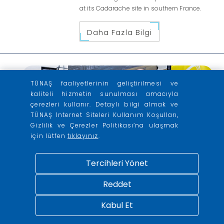
at its Cadarache site in southern France.
Daha Fazla Bilgi
TÜNAŞ faaliyetlerinin geliştirilmesi ve
kaliteli hizmetin sunulması amacıyla
çerezleri kullanır. Detaylı bilgi almak ve
TÜNAŞ İnternet Siteleri Kullanım Koşulları,
Gizlilik ve Çerezler Politikası’na ulaşmak
için lütfen
tıklayınız
.
Tercihleri Yönet
28
Reddet
French nuclear supply chain
boosting capacity
Kabul Et
Nisan
2026
Orano has inaugurated a new building