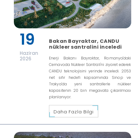
19
Bakan Bayraktar, CANDU
nükleer santralini inceledi
Haziran
2026
Enerji Bakanı Bayraktar, Romanya'daki
Cernavoda Nükleer Santrali'ni ziyaret ederek
CANDU teknolojisini yerinde inceledi. 2053
net sıfır hedefi kapsamında Sinop ve
Trakya'da yeni santrallerle nükleer
kapasitenin 20 bin megavata çıkarılması
planlanıyor.
Daha Fazla Bilgi