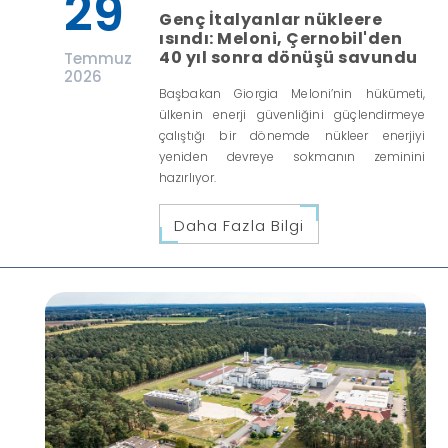
29
Genç İtalyanlar nükleere
ısındı: Meloni, Çernobil'den
40 yıl sonra dönüşü savundu
Temmuz
2026
Başbakan Giorgia Meloni’nin hükümeti,
ülkenin enerji güvenliğini güçlendirmeye
çalıştığı bir dönemde nükleer enerjiyi
yeniden devreye sokmanın zeminini
hazırlıyor.
Daha Fazla Bilgi