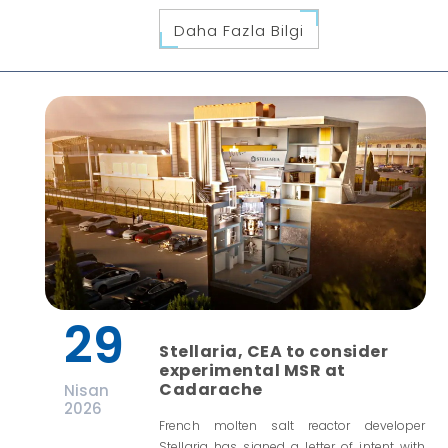
Daha Fazla Bilgi
29
Stellaria, CEA to consider
experimental MSR at
Cadarache
Nisan
2026
French molten salt reactor developer
Stellaria has signed a letter of intent with