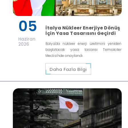
05
İtalya Nükleer Enerjiye Dönüş
İçin Yasa Tasarısını Geçirdi
Haziran
2026
İtalya'da nükleer enerji üretimini yeniden
başlatacak yasa tasarısı Temsilciler
Meclisi'nde onaylandı.
Daha Fazla Bilgi