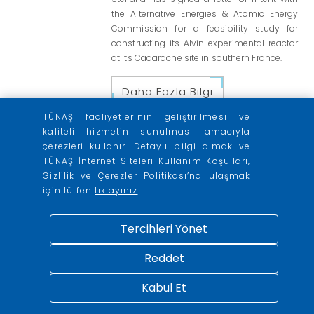
the Alternative Energies & Atomic Energy
Commission for a feasibility study for
constructing its Alvin experimental reactor
at its Cadarache site in southern France.
Daha Fazla Bilgi
TÜNAŞ faaliyetlerinin geliştirilmesi ve
kaliteli hizmetin sunulması amacıyla
çerezleri kullanır. Detaylı bilgi almak ve
TÜNAŞ İnternet Siteleri Kullanım Koşulları,
Gizlilik ve Çerezler Politikası’na ulaşmak
için lütfen
tıklayınız
.
Tercihleri Yönet
Reddet
Kabul Et
28