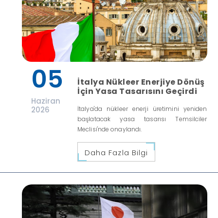
05
İtalya Nükleer Enerjiye Dönüş
İçin Yasa Tasarısını Geçirdi
Haziran
2026
İtalya'da nükleer enerji üretimini yeniden
başlatacak yasa tasarısı Temsilciler
Meclisi'nde onaylandı.
Daha Fazla Bilgi