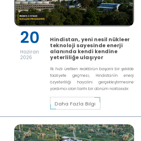
20
Hindistan, yeni nesil nükleer
teknoloji sayesinde enerji
alanında kendi kendine
Haziran
yeterliliğe ulaşıyor
2026
İlk hızlı üretken reaktörün başarılı bir şekilde
faaliyete geçmesi, Hindistan'ın enerji
özyeterliliği hayalini gerçekleştirmesine
yardımcı olan tarihi bir dönüm noktasıdır.
Daha Fazla Bilgi