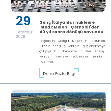
29
Genç İtalyanlar nükleere
ısındı: Meloni, Çernobil'den
40 yıl sonra dönüşü savundu
Temmuz
2026
Başbakan Giorgia Meloni’nin hükümeti,
ülkenin enerji güvenliğini güçlendirmeye
çalıştığı bir dönemde nükleer enerjiyi
yeniden devreye sokmanın zeminini
hazırlıyor.
Daha Fazla Bilgi