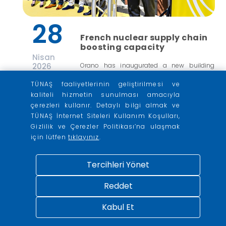
28
French nuclear supply chain
boosting capacity
Nisan
2026
Orano has inaugurated a new building
dedicated to its engineering teams in
TÜNAŞ faaliyetlerinin geliştirilmesi ve
Pierrelatte, in southern France, while EDF
kaliteli hizmetin sunulması amacıyla
subsidiary Arabelle Solutions plans to
çerezleri kullanır. Detaylı bilgi almak ve
build a new factory in Chalon-sur-Saône, in
TÜNAŞ İnternet Siteleri Kullanım Koşulları,
eastern France.
Gizlilik ve Çerezler Politikası’na ulaşmak
için lütfen
tıklayınız
.
Daha Fazla Bilgi
Tercihleri Yönet
Reddet
Kabul Et