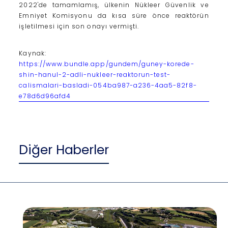
2022'de tamamlamış, ülkenin Nükleer Güvenlik ve
Emniyet Komisyonu da kısa süre önce reaktörün
işletilmesi için son onayı vermişti.
Kaynak:
https://www.bundle.app/gundem/guney-korede-
shin-hanul-2-adli-nukleer-reaktorun-test-
calismalari-basladi-054ba987-a236-4aa5-82f8-
e78d6d96afd4
Diğer Haberler