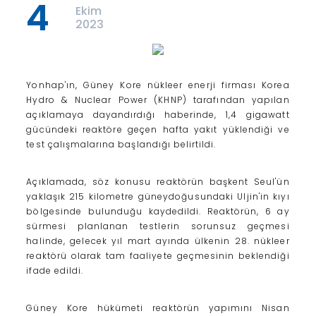
4
Ekim
2023
Yonhap'ın, Güney Kore nükleer enerji firması Korea
Hydro & Nuclear Power (KHNP) tarafından yapılan
açıklamaya dayandırdığı haberinde, 1,4 gigawatt
gücündeki reaktöre geçen hafta yakıt yüklendiği ve
test çalışmalarına başlandığı belirtildi.
Açıklamada, söz konusu reaktörün başkent Seul'ün
yaklaşık 215 kilometre güneydoğusundaki Uljin'in kıyı
bölgesinde bulunduğu kaydedildi. Reaktörün, 6 ay
sürmesi planlanan testlerin sorunsuz geçmesi
halinde, gelecek yıl mart ayında ülkenin 28. nükleer
reaktörü olarak tam faaliyete geçmesinin beklendiği
ifade edildi.
Güney Kore hükümeti reaktörün yapımını Nisan