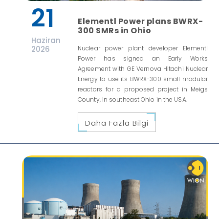
21
Elementl Power plans BWRX-
300 SMRs in Ohio
Haziran
2026
Nuclear power plant developer Elementl
Power has signed an Early Works
Agreement with GE Vernova Hitachi Nuclear
Energy to use its BWRX-300 small modular
reactors for a proposed project in Meigs
County, in southeast Ohio in the USA.
Daha Fazla Bilgi