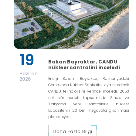
19
Bakan Bayraktar, CANDU
nükleer santralini inceledi
Haziran
2026
Enerji Bakanı Bayraktar, Romanya'daki
Cernavoda Nükleer Santrali'ni ziyaret ederek
CANDU teknolojisini yerinde inceledi. 2053
net sıfır hedefi kapsamında Sinop ve
Trakya'da yeni santrallerle nükleer
kapasitenin 20 bin megavata çıkarılması
planlanıyor.
Daha Fazla Bilgi