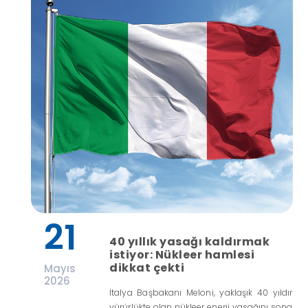
21
40 yıllık yasağı kaldırmak
istiyor: Nükleer hamlesi
dikkat çekti
Mayıs
2026
İtalya Başbakanı Meloni, yaklaşık 40 yıldır
yürürlükte olan nükleer enerji yasağını sona