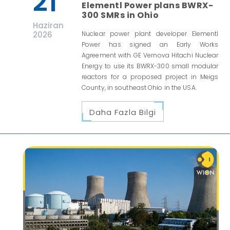
21
Elementl Power plans BWRX-
300 SMRs in Ohio
Haziran
2026
Nuclear power plant developer Elementl
Power has signed an Early Works
Agreement with GE Vernova Hitachi Nuclear
Energy to use its BWRX-300 small modular
reactors for a proposed project in Meigs
County, in southeast Ohio in the USA.
Daha Fazla Bilgi