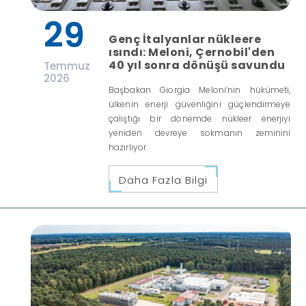
29
Genç İtalyanlar nükleere
ısındı: Meloni, Çernobil'den
40 yıl sonra dönüşü savundu
Temmuz
2026
Başbakan Giorgia Meloni’nin hükümeti,
ülkenin enerji güvenliğini güçlendirmeye
çalıştığı bir dönemde nükleer enerjiyi
yeniden devreye sokmanın zeminini
hazırlıyor.
Daha Fazla Bilgi