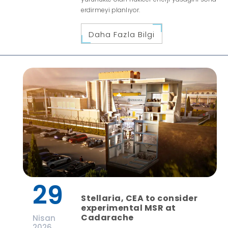
erdirmeyi planlıyor.
Daha Fazla Bilgi
29
Stellaria, CEA to consider
experimental MSR at
Cadarache
Nisan
2026