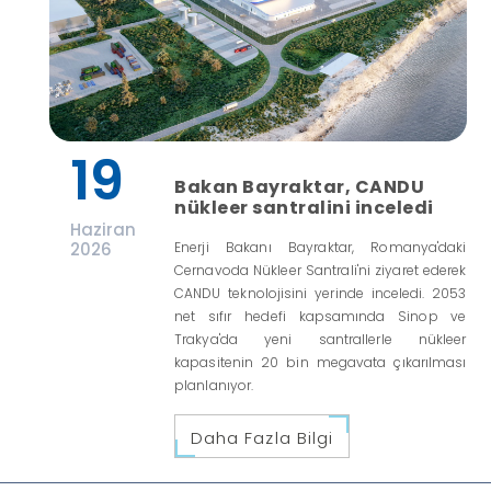
19
Bakan Bayraktar, CANDU
nükleer santralini inceledi
Haziran
2026
Enerji Bakanı Bayraktar, Romanya'daki
Cernavoda Nükleer Santrali'ni ziyaret ederek
CANDU teknolojisini yerinde inceledi. 2053
net sıfır hedefi kapsamında Sinop ve
Trakya'da yeni santrallerle nükleer
kapasitenin 20 bin megavata çıkarılması
planlanıyor.
Daha Fazla Bilgi