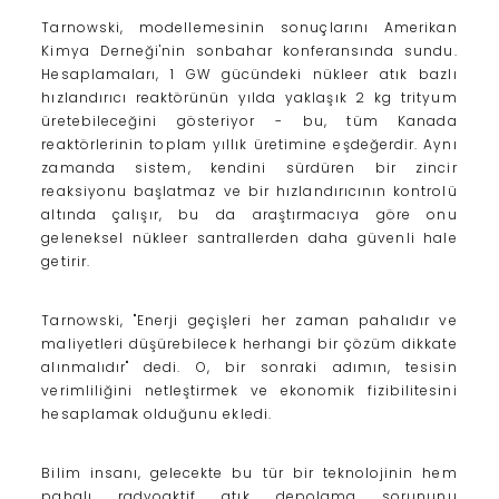
Tarnowski, modellemesinin sonuçlarını Amerikan
Kimya Derneği'nin sonbahar konferansında sundu.
Hesaplamaları, 1 GW gücündeki nükleer atık bazlı
hızlandırıcı reaktörünün yılda yaklaşık 2 kg trityum
üretebileceğini gösteriyor - bu, tüm Kanada
reaktörlerinin toplam yıllık üretimine eşdeğerdir. Aynı
zamanda sistem, kendini sürdüren bir zincir
reaksiyonu başlatmaz ve bir hızlandırıcının kontrolü
altında çalışır, bu da araştırmacıya göre onu
geleneksel nükleer santrallerden daha güvenli hale
getirir.
Tarnowski, "Enerji geçişleri her zaman pahalıdır ve
maliyetleri düşürebilecek herhangi bir çözüm dikkate
alınmalıdır" dedi. O, bir sonraki adımın, tesisin
verimliliğini netleştirmek ve ekonomik fizibilitesini
hesaplamak olduğunu ekledi.
Bilim insanı, gelecekte bu tür bir teknolojinin hem
pahalı radyoaktif atık depolama sorununu