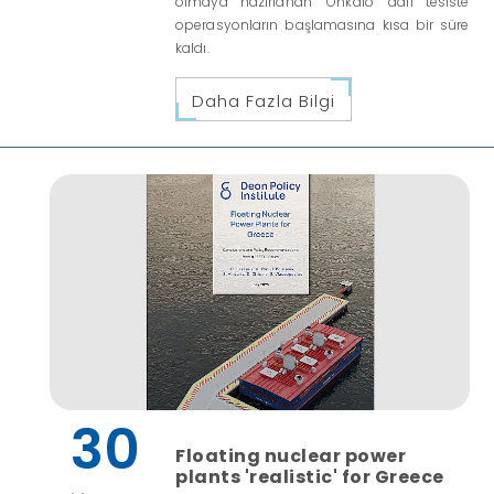
olmaya hazırlanan "Onkalo" adlı tesiste
operasyonların başlamasına kısa bir süre
kaldı.
Daha Fazla Bilgi
30
Floating nuclear power
plants 'realistic' for Greece