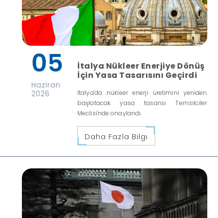
05
İtalya Nükleer Enerjiye Dönüş
İçin Yasa Tasarısını Geçirdi
Haziran
2026
İtalya'da nükleer enerji üretimini yeniden
başlatacak yasa tasarısı Temsilciler
Meclisi'nde onaylandı.
Daha Fazla Bilgi