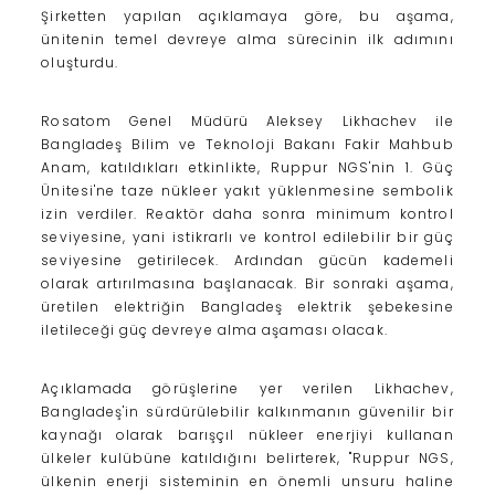
Şirketten yapılan açıklamaya göre, bu aşama,
ünitenin temel devreye alma sürecinin ilk adımını
oluşturdu.
Rosatom Genel Müdürü Aleksey Likhachev ile
Bangladeş Bilim ve Teknoloji Bakanı Fakir Mahbub
Anam, katıldıkları etkinlikte, Ruppur NGS'nin 1. Güç
Ünitesi'ne taze nükleer yakıt yüklenmesine sembolik
izin verdiler. Reaktör daha sonra minimum kontrol
seviyesine, yani istikrarlı ve kontrol edilebilir bir güç
seviyesine getirilecek. Ardından gücün kademeli
olarak artırılmasına başlanacak. Bir sonraki aşama,
üretilen elektriğin Bangladeş elektrik şebekesine
iletileceği güç devreye alma aşaması olacak.
Açıklamada görüşlerine yer verilen Likhachev,
Bangladeş'in sürdürülebilir kalkınmanın güvenilir bir
kaynağı olarak barışçıl nükleer enerjiyi kullanan
ülkeler kulübüne katıldığını belirterek, "Ruppur NGS,
ülkenin enerji sisteminin en önemli unsuru haline