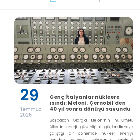
29
Genç İtalyanlar nükleere
ısındı: Meloni, Çernobil'den
40 yıl sonra dönüşü savundu
Temmuz
2026
Başbakan Giorgia Meloni’nin hükümeti,
ülkenin enerji güvenliğini güçlendirmeye
çalıştığı bir dönemde nükleer enerjiyi
yeniden devreye sokmanın zeminini