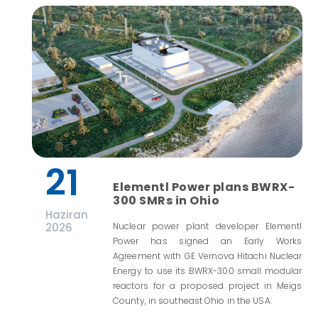
21
Elementl Power plans BWRX-
300 SMRs in Ohio
Haziran
2026
Nuclear power plant developer Elementl
Power has signed an Early Works
Agreement with GE Vernova Hitachi Nuclear
Energy to use its BWRX-300 small modular
reactors for a proposed project in Meigs
County, in southeast Ohio in the USA.