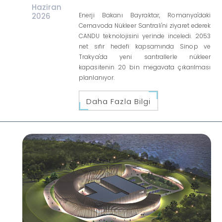
Haziran
2026
Enerji Bakanı Bayraktar, Romanya'daki
Cernavoda Nükleer Santrali'ni ziyaret ederek
CANDU teknolojisini yerinde inceledi. 2053
net sıfır hedefi kapsamında Sinop ve
Trakya'da yeni santrallerle nükleer
kapasitenin 20 bin megavata çıkarılması
planlanıyor.
Daha Fazla Bilgi