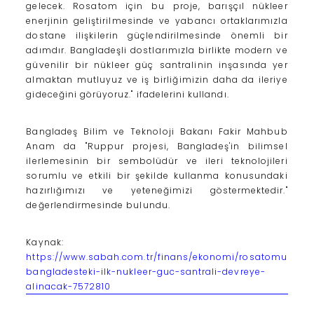
gelecek. Rosatom için bu proje, barışçıl nükleer
enerjinin geliştirilmesinde ve yabancı ortaklarımızla
dostane ilişkilerin güçlendirilmesinde önemli bir
adımdır. Bangladeşli dostlarımızla birlikte modern ve
güvenilir bir nükleer güç santralinin inşasında yer
almaktan mutluyuz ve iş birliğimizin daha da ileriye
gideceğini görüyoruz." ifadelerini kullandı.
Bangladeş Bilim ve Teknoloji Bakanı Fakir Mahbub
Anam da "Ruppur projesi, Bangladeş'in bilimsel
ilerlemesinin bir sembolüdür ve ileri teknolojileri
sorumlu ve etkili bir şekilde kullanma konusundaki
hazırlığımızı ve yeteneğimizi göstermektedir."
değerlendirmesinde bulundu.
Kaynak:
https://www.sabah.com.tr/finans/ekonomi/rosatomun-
bangladesteki-ilk-nukleer-guc-santrali-devreye-
alinacak-7572810