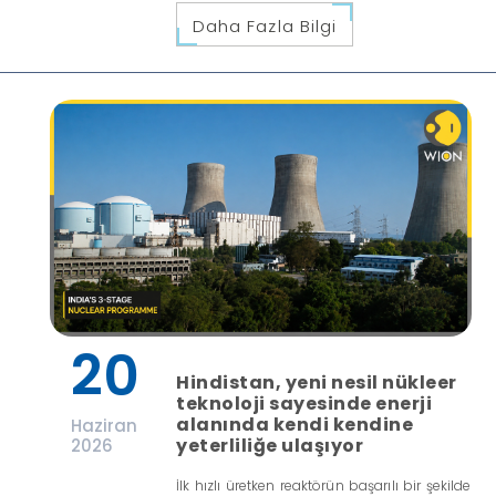
Daha Fazla Bilgi
20
Hindistan, yeni nesil nükleer
teknoloji sayesinde enerji
alanında kendi kendine
Haziran
yeterliliğe ulaşıyor
2026
İlk hızlı üretken reaktörün başarılı bir şekilde