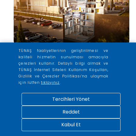
29
TÜNAŞ faaliyetlerinin geliştirilmesi ve
kaliteli hizmetin sunulması amacıyla
Stellaria, CEA to consider
çerezleri kullanır. Detaylı bilgi almak ve
experimental MSR at
Cadarache
TÜNAŞ İnternet Siteleri Kullanım Koşulları,
Nisan
2026
Gizlilik ve Çerezler Politikası’na ulaşmak
French molten salt reactor developer
için lütfen
tıklayınız
.
Stellaria has signed a letter of intent with
the Alternative Energies & Atomic Energy
Tercihleri Yönet
Commission for a feasibility study for
constructing its Alvin experimental reactor
Reddet
at its Cadarache site in southern France.
Kabul Et
Daha Fazla Bilgi