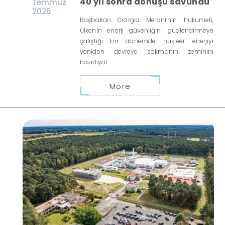
40 yıl sonra dönüşü savundu
Temmuz
2026
Başbakan Giorgia Meloni’nin hükümeti,
ülkenin enerji güvenliğini güçlendirmeye
çalıştığı bir dönemde nükleer enerjiyi
yeniden devreye sokmanın zeminini
hazırlıyor.
More