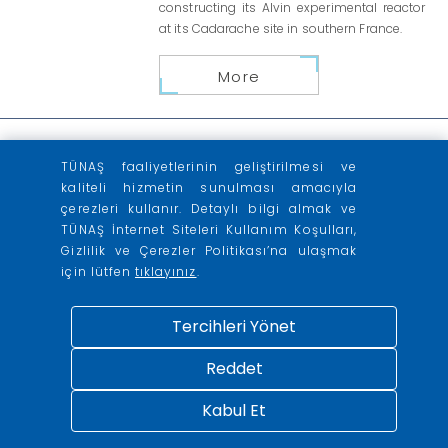
constructing its Alvin experimental reactor
at its Cadarache site in southern France.
More
TÜNAŞ faaliyetlerinin geliştirilmesi ve
kaliteli hizmetin sunulması amacıyla
çerezleri kullanır. Detaylı bilgi almak ve
TÜNAŞ İnternet Siteleri Kullanım Koşulları,
Gizlilik ve Çerezler Politikası’na ulaşmak
için lütfen
tıklayınız
.
Tercihleri Yönet
Reddet
28
French nuclear supply chain
Kabul Et
boosting capacity
Nisan