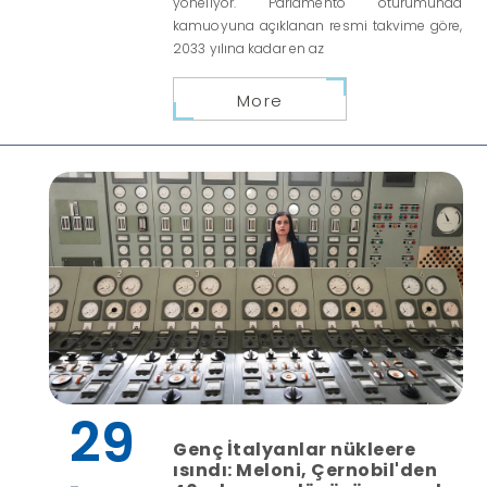
yöneliyor. Parlamento oturumunda
kamuoyuna açıklanan resmi takvime göre,
2033 yılına kadar en az
More
29
Genç İtalyanlar nükleere
ısındı: Meloni, Çernobil'den