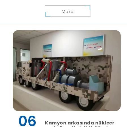
More
06
Kamyon arkasında nükleer