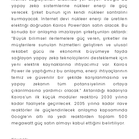
yapay zeka sistemlerine nükleer enerji ile güç
verecek. Şirket bunun için kendi nükleer santralini
kurmayacak. İnternet devi nükleer enerji ile üretilen
elektriği doğrudan Kairos Power’dan satın alacak. Bu
konuda bir anlaşma imzalayan şirketşunları aktardı:
“Büyük bilimsel ilerlemelere güç veren, şirketler ile
müşterilere sunulan hizmetleri geliştiren ve ulusal
rekabet gücü ile ekonomik büyümeye fayda
sağlayan yapay zeka teknolojilerini desteklemek için
yeni elektrik kaynaklarına ihtiyacımız var. Kairos
Power ile yaptığımız bu anlaşma, enerji ihtiyaçlarının
temiz ve güvenilir bir şekilde karşılanmasına ve
yapay zekanın tüm potansiyelinin ortaya
çıkarılmasına yardımcı olacak.” Aktarıldığı kadarıyla
Kairos’un ilk küçük modüler reaktörü 2030 yılına
kadar faaliyete geçirilecek. 2035 yılına kadar ilave
reaktörler ile güçlendirilecek anlaşma kapsamında
Google’ın altı ila yedi reaktörden toplam 500
megawatt güç satın almayı kabul ettiğini belirtiliyor.