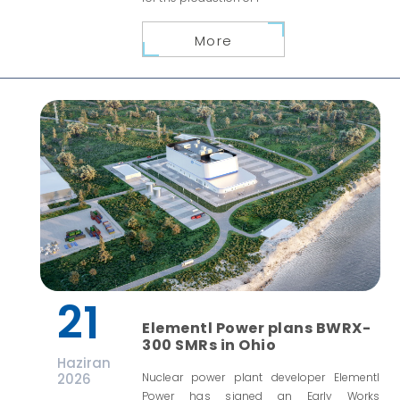
More
21
Elementl Power plans BWRX-
300 SMRs in Ohio
Haziran
2026
Nuclear power plant developer Elementl
Power has signed an Early Works