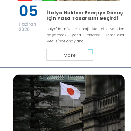
05
İtalya Nükleer Enerjiye Dönüş
İçin Yasa Tasarısını Geçirdi
Haziran
2026
İtalya'da nükleer enerji üretimini yeniden
başlatacak yasa tasarısı Temsilciler
Meclisi'nde onaylandı.
More