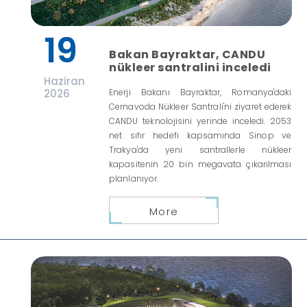
19
Bakan Bayraktar, CANDU
nükleer santralini inceledi
Haziran
2026
Enerji Bakanı Bayraktar, Romanya'daki
Cernavoda Nükleer Santrali'ni ziyaret ederek
CANDU teknolojisini yerinde inceledi. 2053
net sıfır hedefi kapsamında Sinop ve
Trakya'da yeni santrallerle nükleer
kapasitenin 20 bin megavata çıkarılması
planlanıyor.
More