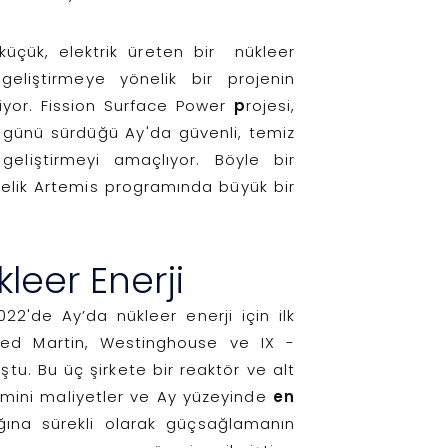
küçük, elektrik üreten bir nükleer
geliştirmeye yönelik bir projenin
yor. Fission Surface Power
p
rojesi,
 günü sürdüğü Ay'da güvenli, temiz
 geliştirmeyi amaçlıyor. Böyle bir
elik Artemis
programında büyük bir
leer Enerji
22'de Ay’da nükleer enerji için ilk
ed Martin, Westinghouse ve IX -
u. Bu üç şirkete bir reaktör ve alt
tahmini maliyetler ve Ay yüzeyinde
en
ığına sürekli olarak güçsağlamanın