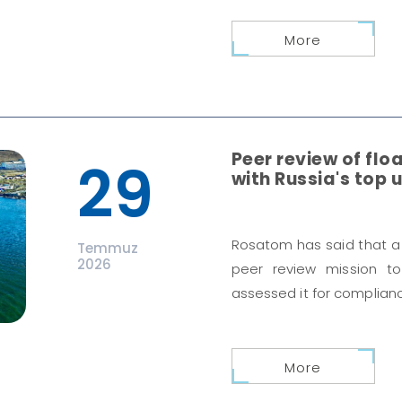
More
Peer review of floa
29
with Russia's top u
Rosatom has said that a
Temmuz
2026
peer review mission t
assessed it for complianc
More