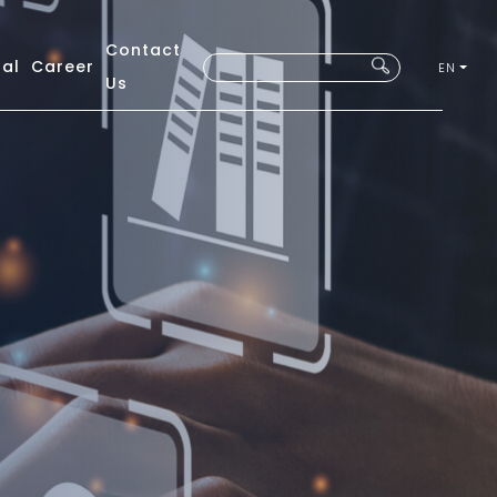
Contact
nal
Career
EN
Us