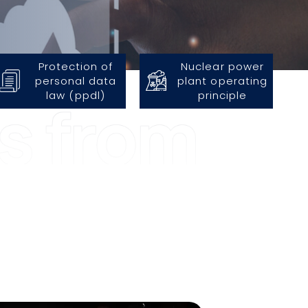
Protection of
Nuclear power
personal data
plant operating
law (ppdl)
principle