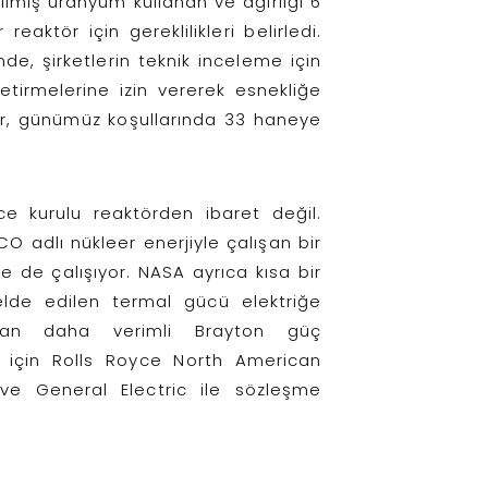
ilmiş uranyum kullanan ve ağırlığı 6
eaktör için gereklilikleri belirledi.
inde, şirketlerin teknik inceleme için
getirmelerine izin vererek esnekliğe
ktör, günümüz koşullarında 33 haneye
ce kurulu reaktörden ibaret değil.
CO adlı nükleer enerjiyle çalışan bir
de de çalışıyor. NASA ayrıca kısa bir
lde edilen termal gücü elektriğe
olan daha verimli Brayton güç
si için Rolls Royce North American
ve General Electric ile sözleşme