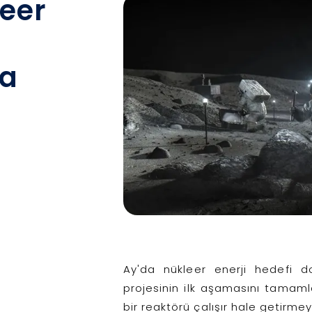
eer
ma
Ay'da nükleer enerji hedefi d
projesinin ilk aşamasını tamamla
bir reaktörü çalışır hale getirmey