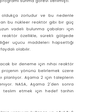
 programı sunma görevi verilmişti.
er oldukça zorludur ve bu nedenle
an bu nükleer reaktör gibi bir güç
zun vadeli bulunma çabaları için
 reaktör özellikle, sürekli gölgede
diğer uçucu maddeleri hapsettiği
ydalı olabilir.
acak bir deneme için nihai reaktör
 projenin yönünü belirlemek üzere
 planlıyor. Aşama 2 için taleplerin
leniyor. NASA, Aşama 2'den sonra
r teslim etmek için hedef tarihin