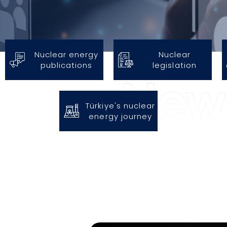
Nuclear energy
Nuclear
publications
legislation
Türkiye's nuclear
energy journey