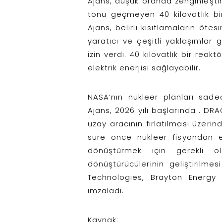
Ajans, düşük oranda zenginleştir
tonu geçmeyen 40 kilovatlık bir r
Ajans, belirli kısıtlamaların ötes
yaratıcı ve çeşitli yaklaşımlar 
izin verdi. 40 kilovatlık bir rea
elektrik enerjisi sağlayabilir.
NASA’nın nükleer planları sade
Ajans, 2026 yılı başlarında . DRA
uzay aracının
fırlatılması üzerin
süre önce nükleer fisyondan e
dönüştürmek için gerekli 
dönüştürücülerinin geliştirilme
Technologies, Brayton Energy 
imzaladı.
Kaynak: