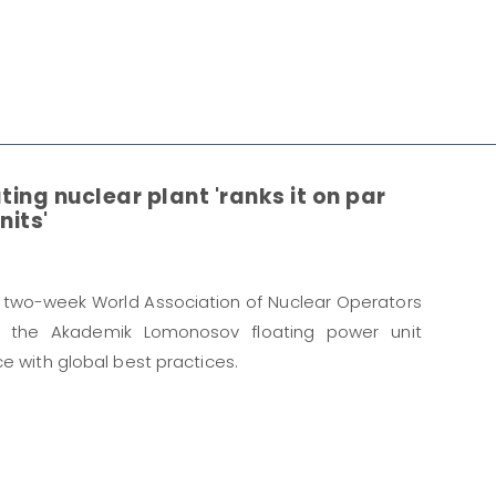
ting nuclear plant 'ranks it on par
nits'
 two-week World Association of Nuclear Operators
o the Akademik Lomonosov floating power unit
e with global best practices.