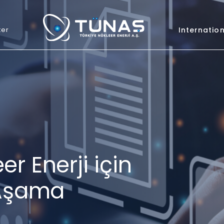
ter
Internatio
r Enerji için
 Aşama