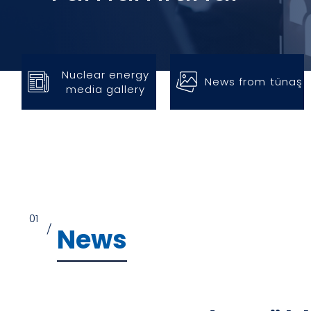
Nuclear energy
News from tünaş
media gallery
01
/
News