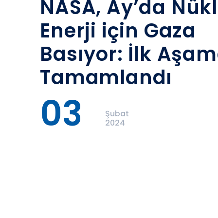
NASA, Ay’da Nükl
Enerji için Gaza
Basıyor: İlk Aşa
Tamamlandı
03
Şubat
2024